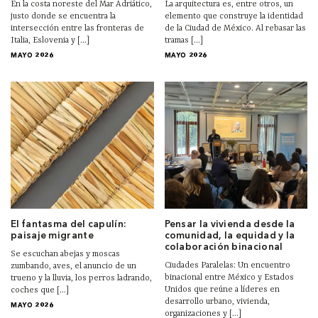
En la costa noreste del Mar Adriático,
La arquitectura es, entre otros, un
justo donde se encuentra la
elemento que construye la identidad
intersección entre las fronteras de
de la Ciudad de México. Al rebasar las
Italia, Eslovenia y [...]
tramas [...]
MAYO 2026
MAYO 2026
El fantasma del capulín:
Pensar la vivienda desde la
paisaje migrante
comunidad, la equidad y la
colaboración binacional
Se escuchan abejas y moscas
Ciudades Paralelas: Un encuentro
zumbando, aves, el anuncio de un
binacional entre México y Estados
trueno y la lluvia, los perros ladrando,
Unidos que reúne a líderes en
coches que [...]
desarrollo urbano, vivienda,
MAYO 2026
organizaciones y [...]