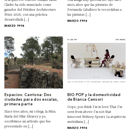
El arquitecto chileno Smiljan Radić
Una amiga muy querida me dijo hace
Clarke ha sido anunciado como
unos años que las pinturas de
ganador del Pritzker Architecture
Fernanda Caballero le recordaban a
Prize 2026, con una práctica
las pinturas [...]
desarrollada [...]
MARZO 2026
MARZO 2026
Espacios: Cantona: Dos
BIO POP y la domesticidad
ciudades para dos escalas,
de Bianca Censori
primera parte
Oops, you think I’m in love That I’m
Hace tres años, mi colega, la Mtra.
sent from above I’m not that
María del Pilar Álvarez y yo,
innocent Britney Spears La arquitecta
escribimos un artículo que fue
australiana [...]
presentado en [...]
MARZO 2026