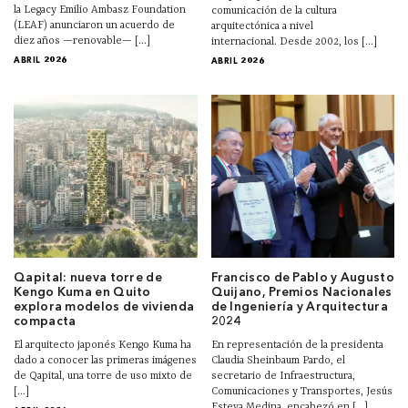
la Legacy Emilio Ambasz Foundation
comunicación de la cultura
(LEAF) anunciaron un acuerdo de
arquitectónica a nivel
diez años —renovable— [...]
internacional. Desde 2002, los [...]
ABRIL 2026
ABRIL 2026
Qapital: nueva torre de
Francisco de Pablo y Augusto
Kengo Kuma en Quito
Quijano, Premios Nacionales
explora modelos de vivienda
de Ingeniería y Arquitectura
compacta
2024
El arquitecto japonés Kengo Kuma ha
En representación de la presidenta
dado a conocer las primeras imágenes
Claudia Sheinbaum Pardo, el
de Qapital, una torre de uso mixto de
secretario de Infraestructura,
[...]
Comunicaciones y Transportes, Jesús
Esteva Medina, encabezó en [...]