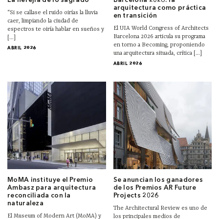
La herejía de lo sagrado
Barcelona 2026: la
arquitectura como práctica
“Si se callase el ruido oirías la lluvia
en transición
caer, limpiando la ciudad de
El UIA World Congress of Architects
espectros te oiría hablar en sueños y
Barcelona 2026 articula su programa
[...]
en torno a Becoming, proponiendo
ABRIL 2026
una arquitectura situada, crítica [...]
ABRIL 2026
MoMA instituye el Premio
Se anuncian los ganadores
Ambasz para arquitectura
de los Premios AR Future
reconciliada con la
Projects 2026
naturaleza
The Architectural Review es uno de
El Museum of Modern Art (MoMA) y
los principales medios de