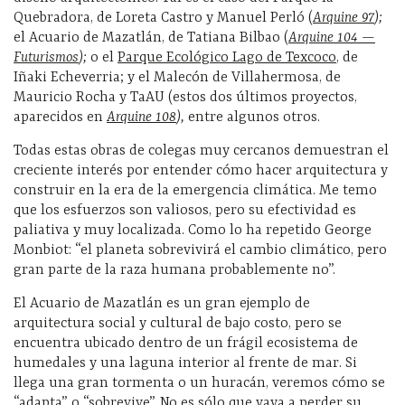
Quebradora, de Loreta Castro y Manuel Perló (
Arquine 97
);
el Acuario de Mazatlán, de Tatiana Bilbao (
Arquine 104 —
Futurismos
);
o el
Parque Ecológico Lago de Texcoco
, de
Iñaki Echeverria; y el Malecón de Villahermosa, de
Mauricio Rocha y TaAU (estos dos últimos proyectos,
aparecidos en
Arquine 108
),
entre algunos otros.
Todas estas obras de colegas muy cercanos demuestran el
creciente interés por entender cómo hacer arquitectura y
construir en la era de la emergencia climática. Me temo
que los esfuerzos son valiosos, pero su efectividad es
paliativa y muy localizada. Como lo ha repetido George
Monbiot: “el planeta sobrevivirá el cambio climático, pero
gran parte de la raza humana probablemente no”.
El Acuario de Mazatlán es un gran ejemplo de
arquitectura social y cultural de bajo costo, pero se
encuentra ubicado dentro de un frágil ecosistema de
humedales y una laguna interior al frente de mar. Si
llega una gran tormenta o un huracán, veremos cómo se
“adapta” o “sobrevive”. No es sólo que vaya a perder su