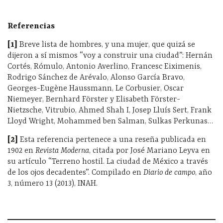
Referencias
[1]
Breve lista de hombres, y una mujer, que quizá se
dijeron a sí mismos “voy a construir una ciudad”:
Hernán
Cortés, Rómulo, Antonio Averlino, Francesc Eiximenis,
Rodrigo Sánchez de Arévalo, Alonso García Bravo,
Georges-Eugène Haussmann, Le Corbusier, Oscar
Niemeyer, Bernhard Förster y Elisabeth Förster-
Nietzsche, Vitrubio, Ahmed Shah I, Josep Lluís Sert, Frank
Lloyd Wright, Mohammed ben Salman, Sulkas Perkunas…
[2]
Esta referencia p
ertenece a una reseña publicada en
1902 en
Revista Moderna
, citada por José Mariano Leyva en
su artículo “Terreno hostil. La ciudad de México a través
de los ojos decadentes”. Compilado en
Diario de campo
, año
3, número 13 (2013), INAH.