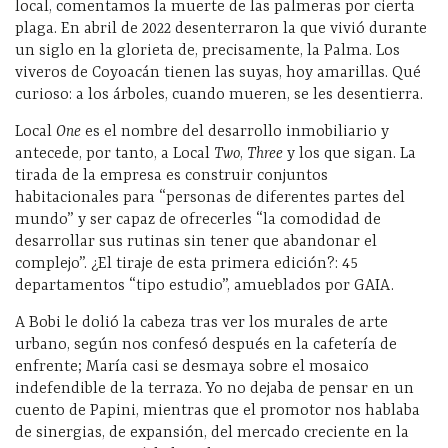
local, comentamos la muerte de las palmeras por cierta
plaga. En abril de 2022 desenterraron la que vivió durante
un siglo en la glorieta de, precisamente, la Palma. Los
viveros de Coyoacán tienen las suyas, hoy amarillas. Qué
curioso: a los árboles, cuando mueren, se les desentierra.
Local
One
es el nombre del desarrollo inmobiliario y
antecede, por tanto, a Local
Two
,
Three
y los que sigan. La
tirada de la empresa es construir conjuntos
habitacionales
para “personas de diferentes partes del
mundo” y ser capaz de ofrecerles “la comodidad de
desarrollar sus rutinas sin tener que abandonar el
complejo”. ¿El tiraje de esta primera edición?: 45
departamentos “tipo estudio”, amueblados por GAIA.
A Bobi le dolió la cabeza tras ver los murales de arte
urbano, según nos confesó después en la cafetería de
enfrente; María casi se desmaya sobre el mosaico
indefendible de la terraza. Yo no dejaba de pensar en un
cuento de Papini, mientras que el promotor nos hablaba
de sinergias, de expansión, del mercado creciente en la