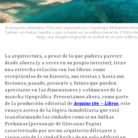
El proyecto urbanístico The Line, impulsado por el príncipe Mohammed bin
Salman, en Arabia Saudita, y que consiste en un edificio lineal de 170 km de
largo, una imagen ilógica de la ciudad de un solo edificio.
La arquitectura, a pesar de lo que pudiera parecer
desde afuera (y a veces en su propio interior), tiene
una estrecha relación con los libros: como
receptáculos de su historia, sus teorías y hasta sus
ficc
iones; pasado, presente y futuro que pueden
apreciarse en las dimensiones y volúmenes de la
mancha tipográfica. Presentamos ahora, como parte
de la producción editorial de
Arquine 106 – Libros
,
este
ensayo acerca de la lógica inmobiliaria que está
transformando las ciudades como si un Sulkas
Perkunas (personaje de Giovanni Papini
caracterizado por ser un arquitecto diletante y
visionario de la ciudad hecha de un solo edificio) en