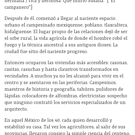
hermana / rica y hermosa. Que murió Susana.” [“El
campanero”]
Después de él, comenzó a llegar al naciente espacio
urbano el campesinado mexiquense, poblano, tlaxcalteca,
hidalguense.
El lugar propio de las relaciones dejó de ser
el orbe rural, la vida agrícola de donde el hombre robó el
fuego y la técnica ancestral a sus antiguos dioses. La
ciudad fue sitio del naciente progreso.
Entonces
ocuparon las viviendas más accesibles: casonas,
casitas, casuchas y hasta claustros transformados en
vecindades. A muchos ya no les alcanzó para vivir en el
centro y se asentaron en las periferias. Campesinos,
maestros de historia y geografía, tahúres, pulidores de
lápidas, colocadores de alfombras, electricistas: sospecho
que ninguno contrató los servicios especializados de un
arquitecto.
En aquel México de los 40, cada quien desarrolló y
estabilizó su casa. Tal vez los agricultores, al salir de sus
provincias, llevaron consigo la simple ciencia del centeno,