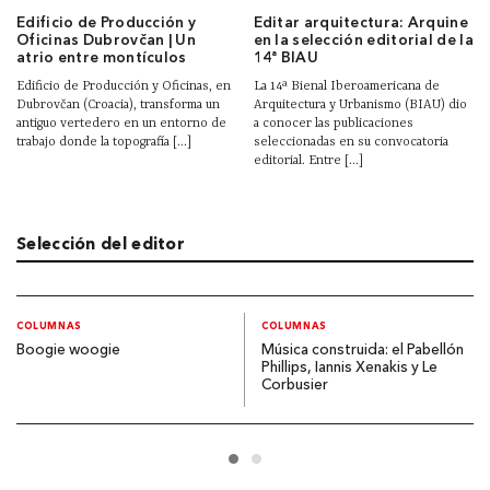
Edificio de Producción y
Editar arquitectura: Arquine
Oficinas Dubrovčan | Un
en la selección editorial de la
atrio entre montículos
14ª BIAU
Edificio de Producción y Oficinas, en
La 14ª Bienal Iberoamericana de
Dubrovčan (Croacia), transforma un
Arquitectura y Urbanismo (BIAU) dio
antiguo vertedero en un entorno de
a conocer las publicaciones
trabajo donde la topografía [...]
seleccionadas en su convocatoria
editorial. Entre [...]
Selección del editor
COLUMNAS
COLUMNAS
Boogie woogie
Música construida: el Pabellón
Phillips, Iannis Xenakis y Le
Corbusier