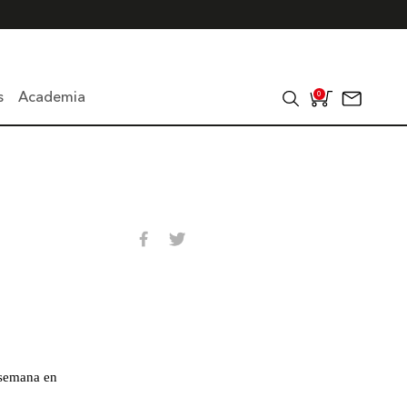
s
Academia
0