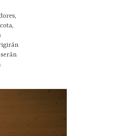
dores,
cota,
s
rigirán
y serán
a