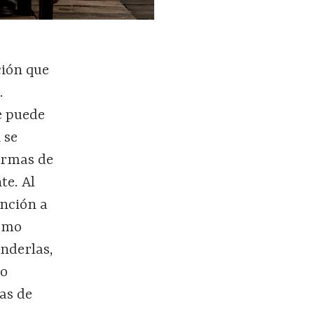
ción que
.
e puede
 se
formas de
te. Al
ención a
como
enderlas,
mo
as de