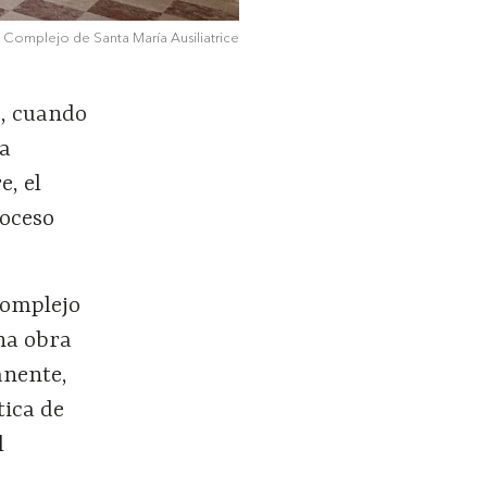
Complejo de Santa María Ausiliatrice
8, cuando
 a
e, el
roceso
complejo
una obra
anente,
tica de
l