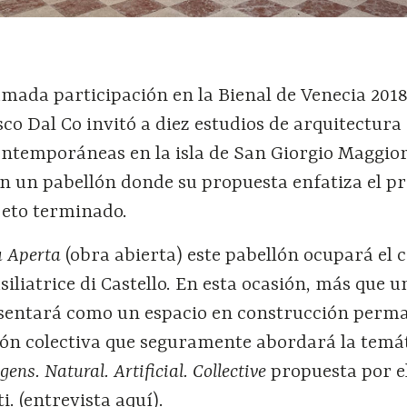
amada participación en la Bienal de Venecia 201
co Dal Co invitó a diez estudios de arquitectura
ontemporáneas en la isla de San Giorgio Maggior
on un pabellón donde su propuesta enfatiza el p
jeto terminado.
a Aperta
(obra abierta) este pabellón ocupará el 
iliatrice di Castello. En esta ocasión, más que 
esentará como un espacio en construcción perm
xión colectiva que seguramente abordará la temá
igens. Natural. Artificial. Collective
propuesta por e
. (
entrevista aquí
).