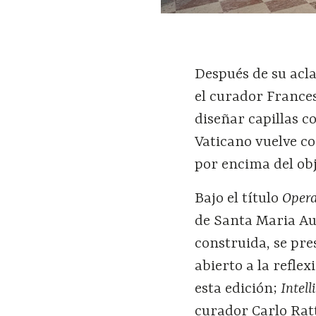
Después de su acl
el curador Frances
diseñar capillas c
Vaticano vuelve c
por encima del ob
Bajo el título
Oper
de Santa Maria Aus
construida, se pr
abierto a la refle
esta edición;
Intell
curador Carlo Ratti