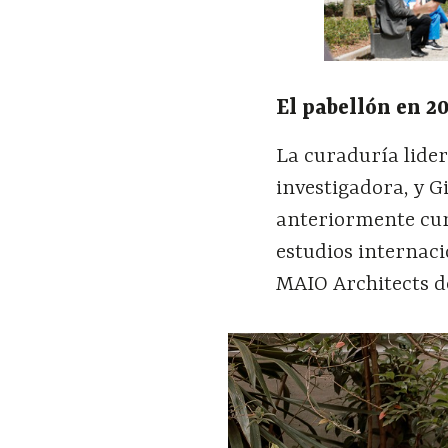
El pabellón en 2
La curaduría lide
investigadora, y G
anteriormente cur
estudios internac
MAIO Architects d