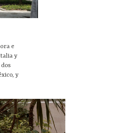
dora e
talia y
 dos
xico, y