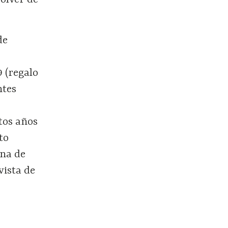
de
9 (regalo
ntes
tos años
to
una de
vista de