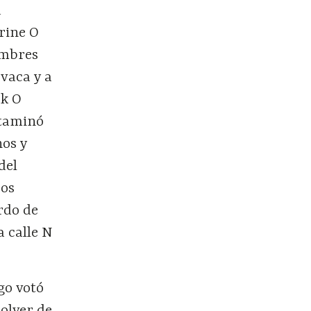
a
rine O
ombres
 vaca y a
ck O
ctaminó
nos y
del
sos
rdo de
a calle N
go votó
olver de