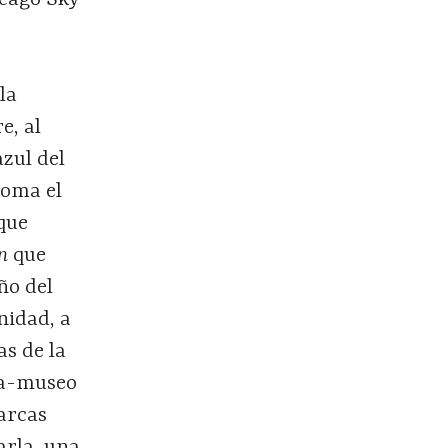
la
e, al
zul del
 toma el
 que
n
que
ño del
nidad, a
s de la
nda-museo
arcas
arla, una