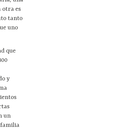
a otra es
uto tanto
que uno
ad que
300
do y
ema
mientos
rtas
en un
 familia