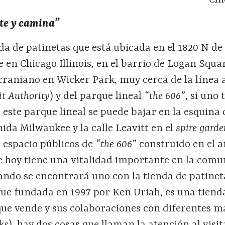
te y camina”
da de patinetas que está ubicada en el 1820 N de 
en Chicago Illinois, en el barrio de Logan Squar
craniano en Wicker Park, muy cerca de la línea a
it Authority
) y del parque lineal
“the 606”
, si uno
 este parque lineal se puede bajar en la esquina
da Milwaukee y la calle Leavitt en el
spire garde
 espacio públicos de
“the 606”
construido en el a
de hoy tiene una vitalidad importante en la comu
ndo se encontrará uno con la tienda de patineta
 fue fundada en 1997 por Ken Uriah, es una tie
que vende y sus colaboraciones con diferentes m
cks
)
hay dos cosas que llaman la atención al visit