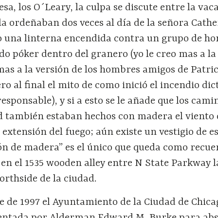
sa, los O´Leary, la culpa se discute entre la vac
a ordeñaban dos veces al día de la señora Cathe
o una linterna encendida contra un grupo de h
o póker dentro del granero (yo le creo mas a la
 mas a la versión de los hombres amigos de Patri
ro al final el mito de como inició el incendio di
responsable), y si a esto se le añade que los cami
ad también estaban hechos con madera el viento 
a extensión del fuego; aún existe un vestigio de e
jón de madera” es el único que queda como recue
 en el 1535 wooden alley entre N State Parkway l
orthside de la ciudad.
e de 1997 el Ayuntamiento de la Ciudad de Chica
sentada por Alderman Edward M. Burke para abs