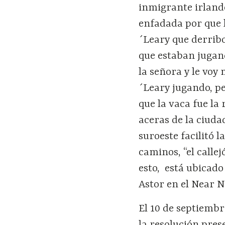
inmigrante irlande
enfadada por que l
´Leary que derrib
que estaban jugand
la señora y le voy
´Leary jugando, pe
que la vaca fue la 
aceras de la ciud
suroeste facilitó l
caminos, “el calle
esto,
está ubicado
Astor en el Near N
El 10 de septiembr
la resolución pre