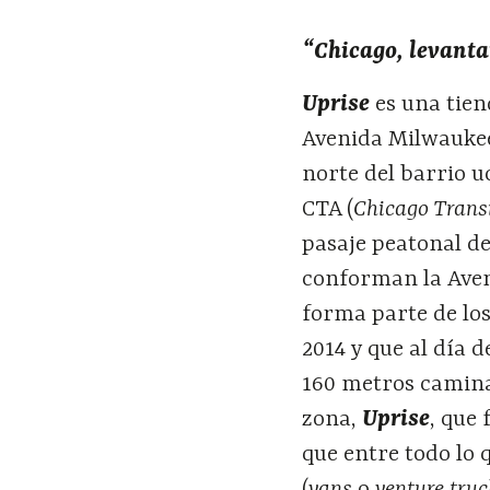
“Chicago, levanta
Uprise
es una tien
Avenida Milwaukee 
norte del barrio u
CTA (
Chicago Trans
pasaje peatonal de
conforman la Aveni
forma parte de los
2014 y que al día 
160 metros camina
zona,
Uprise
, que
que entre todo lo 
(
vans
o
venture tru