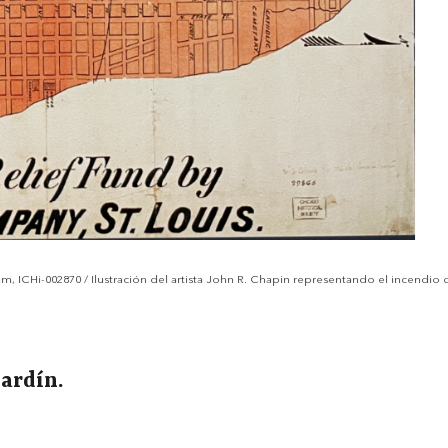
 ICHi-002870 / Ilustración del artista John R. Chapin representando el incendio d
jardín.