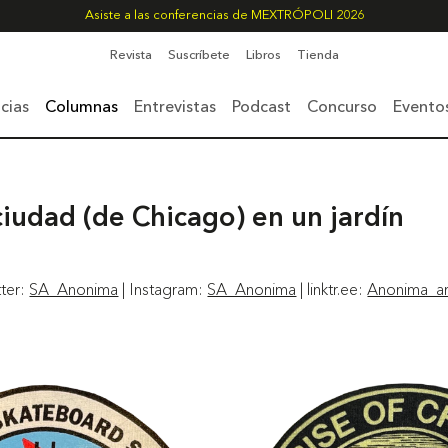
Asiste a las conferencias de MEXTRÓPOLI 2026
Revista
Suscríbete
Libros
Tienda
cias
Columnas
Entrevistas
Podcast
Concurso
Evento
 ciudad (de Chicago) en un jardín
tter:
SA_Anonima
| Instagram:
SA_Anonima
| linktr.ee:
Anonima_ar