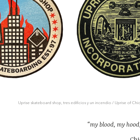
Uprise skateboard shop, tres edificios y un incendio / Uprise of Ch
“my blood, my hood
Chi