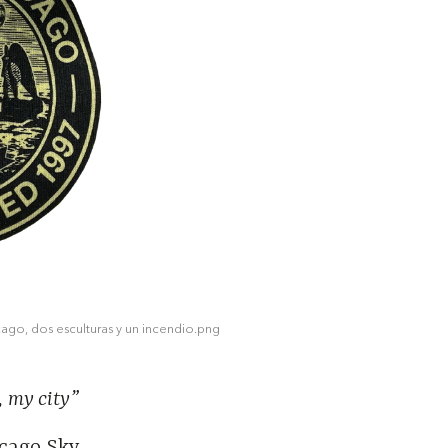
icago, dos esculturas y un incendio.png
, my city”
cago Sky