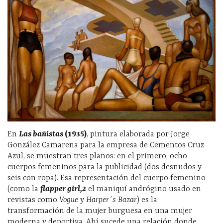
En
Las bañistas
(1935)
, pintura elaborada por Jorge
González Camarena para la empresa de Cementos Cruz
Azul, se muestran tres planos: en el primero, ocho
cuerpos femeninos para la publicidad (dos desnudos y
seis con ropa). Esa representación del cuerpo femenino
(como la
flapper girl,
2
el
maniquí andrógino usado en
revistas como
Vogue
y
Harper´s Bazar
) es la
transformación de la mujer burguesa en una mujer
moderna y deportiva. Ahí sucede una relación donde