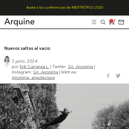
Asiste a las conferencias de MEXTRÓPOLI 2026
0
Nuevos saltos al vacío
3 junio, 2024
por
Erik Carranza L.
| Twitter:
SA_Anonima
|
Instagram:
SA_Anonima
| linktr.ee:
Anonima_arquitectura