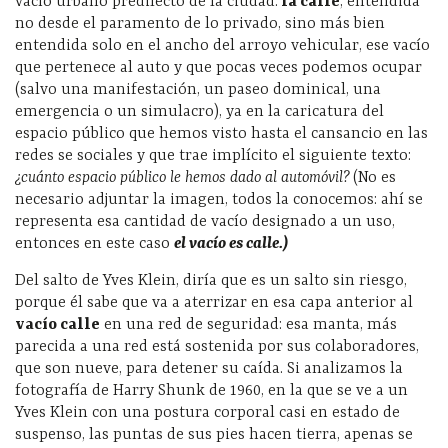
vacío urbano predilecto de la ciudad:
la calle
, entendida
no desde el paramento de lo privado, sino más bien
entendida solo en el ancho del arroyo vehicular, ese vacío
que pertenece al auto y que pocas veces podemos ocupar
(salvo una manifestación, un paseo dominical, una
emergencia o un simulacro), ya en la caricatura del
espacio público que hemos visto hasta el cansancio en las
redes se sociales y que trae implícito el siguiente texto:
¿cuánto espacio público le hemos dado al automóvil?
(No es
necesario adjuntar la imagen, todos la conocemos: ahí
se
representa esa cantidad de vacío designado a un uso,
entonces en este caso
el vacío es calle.)
Del salto de Yves Klein, diría que es un salto sin riesgo,
porque él sabe que va a aterrizar en esa capa anterior al
vacío calle
en una red de seguridad: esa manta, más
parecida a una red está sostenida por sus colaboradores,
que son nueve, para detener su caída. Si analizamos la
fotografía de Harry Shunk de 1960, en la que se ve a un
Yves Klein con una postura corporal casi en estado de
suspenso, las puntas de sus pies hacen tierra, apenas se