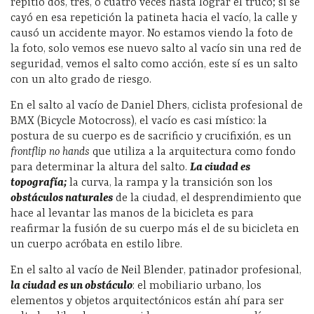
repitió dos, tres, o cuatro veces hasta lograr el truco; si se
cayó en esa repetición la patineta hacia el vacío, la calle y
causó un accidente mayor. No estamos viendo la foto de
la foto, solo vemos ese nuevo salto al vacío sin una red de
seguridad, vemos el salto como acción, este sí es un salto
con un alto grado de riesgo.
En el salto al vacío de Daniel Dhers, ciclista profesional de
BMX (Bicycle Motocross), el vacío es casi místico: la
postura de su cuerpo es de sacrificio y crucifixión, es un
frontflip no hands
que utiliza a la arquitectura como fondo
para determinar la altura del salto.
La ciudad es
topografía;
la curva, la rampa y la transición son los
obstáculos naturales
de la ciudad, el desprendimiento que
hace al levantar las manos de la bicicleta es para
reafirmar la fusión de su cuerpo más el de su bicicleta en
un cuerpo acróbata en estilo libre.
En el salto al vacío de Neil Blender, patinador profesional,
la ciudad es un obstáculo
: el mobiliario urbano, los
elementos y objetos arquitectónicos están ahí para ser