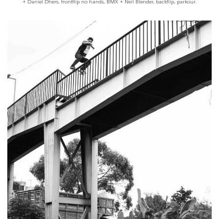
+ Daniel Dhers, frontflip no hands, BMX + Neil Blender, backflip, parkour.