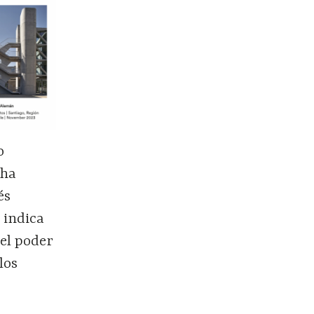
o
 ha
és
 indica
el poder
los