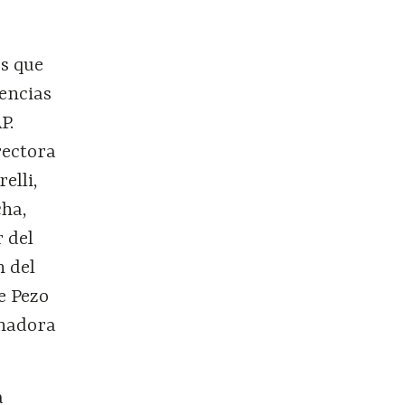
os que
encias
P.
rectora
elli,
cha,
 del
n del
e Pezo
anadora
a