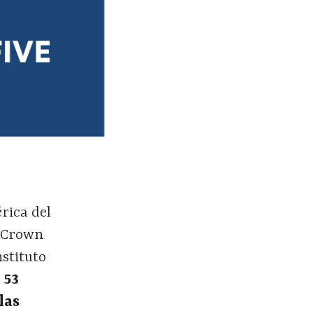
rica del
s Crown
nstituto
e
53
las