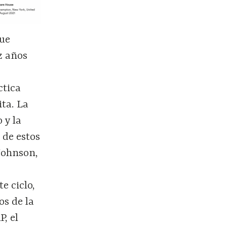
que
z años
ctica
ita. La
 y la
 de estos
Johnson,
te ciclo,
os de la
, el