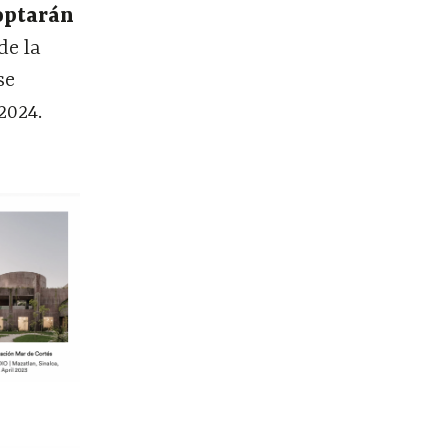
optarán
de la
se
2024.