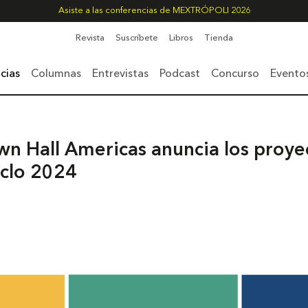
Asiste a las conferencias de MEXTRÓPOLI 2026
Revista
Suscríbete
Libros
Tienda
cias
Columnas
Entrevistas
Podcast
Concurso
Evento
n Hall Americas anuncia los proye
iclo 2024