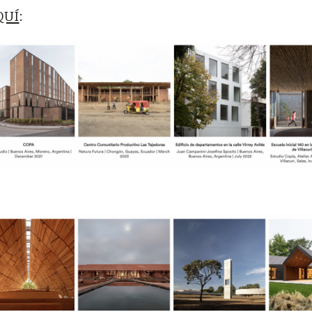
QUÍ
: