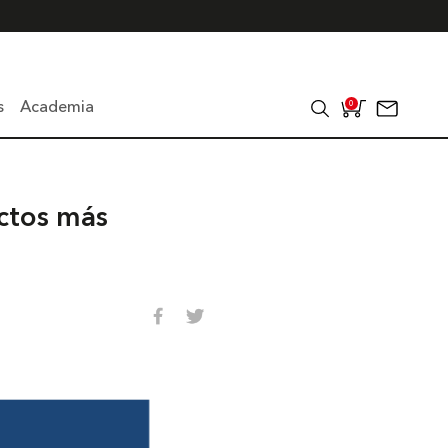
s
Academia
0
ctos más