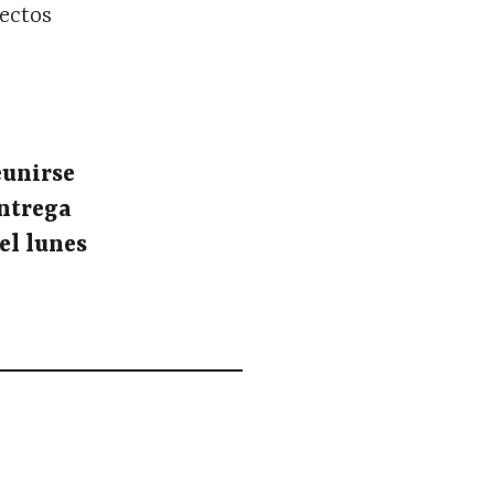
yectos
eunirse
entrega
el lunes