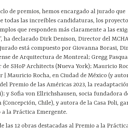
ciclo de premios, hemos encargado al jurado que
re todas las increíbles candidaturas, los proyect
mplos que responden más claramente a las exig
”, ha declarado Dirk Denison, Director del MCHA
 jurado está compuesto por Giovanna Borasi, Di
ense de Arquitectura de Montreal; Gregg Pasquar
 de SHoP Architects (Nueva York); Mauricio Ro
r | Mauricio Rocha, en Ciudad de México (y autor
del Premio de las Américas 2023, la readaptació
; y Sofia von Ellrichshausen, socia fundadora d
 (Concepción, Chile), y autora de la Casa Poli, g
 a la Práctica Emergente.
de las 12 obras destacadas al Premio a la Práctic