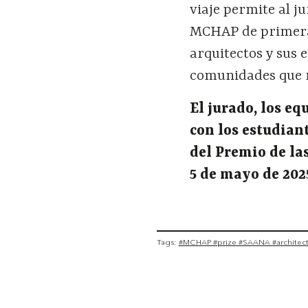
viaje permite al j
MCHAP de primera 
arquitectos y sus 
comunidades que r
El jurado, los eq
con los estudiant
del Premio de la
5 de mayo de 202
Tags:
#MCHAP #prize #SAANA #architec