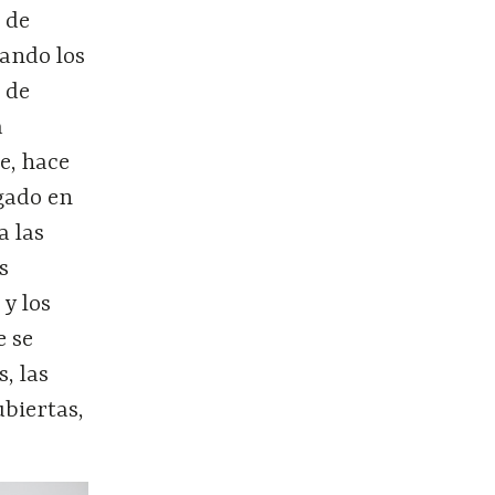
 de
sando los
a de
a
le, hace
egado en
a las
s
 y los
e se
, las
ubiertas,