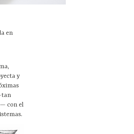
a
da en
ima,
oyecta y
róximas
 —tan
d— con el
sistemas.