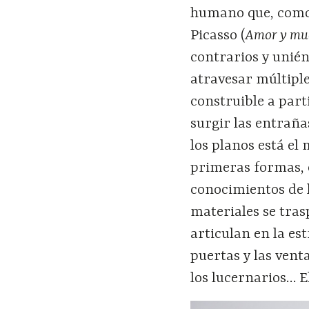
humano que, como 
Picasso (
Amor y mu
contrarios y uniénd
atravesar múltipl
construible a parti
surgir las entraña
los planos está el
primeras formas, e
conocimientos de la
materiales se tra
articulan en la est
puertas y las venta
los lucernarios… El