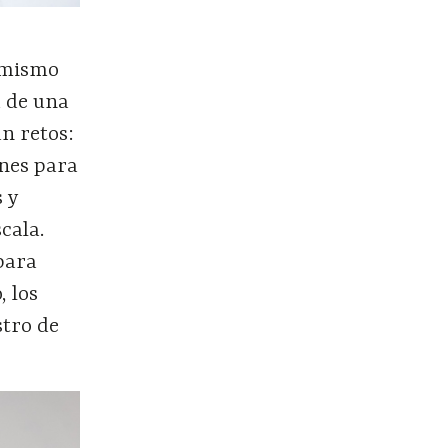
l mismo
d de una
n retos:
ones para
s y
cala.
para
, los
stro de