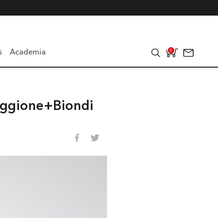
s
Academia
0
Poggione+Biondi