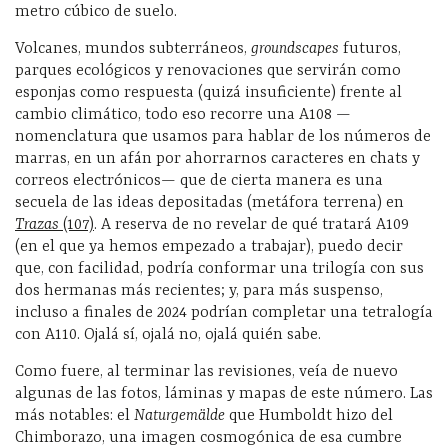
metro cúbico de suelo.
Volcanes, mundos subterráneos,
groundscapes
futuros,
parques ecológicos y renovaciones que servirán como
esponjas como respuesta (quizá insuficiente) frente al
cambio climático, todo eso recorre una A108 —
nomenclatura que usamos para hablar de los números de
marras, en un afán por ahorrarnos caracteres en chats y
correos electrónicos— que de cierta manera es una
secuela de las ideas depositadas (metáfora terrena) en
Trazas
(107)
. A reserva de no revelar de qué tratará A109
(en el que ya hemos empezado a trabajar), puedo decir
que, con facilidad, podría conformar una trilogía con sus
dos hermanas más recientes; y, para más suspenso,
incluso a finales de 2024 podrían completar una tetralogía
con A110. Ojalá sí, ojalá no, ojalá quién sabe.
Como fuere, al terminar las revisiones, veía de nuevo
algunas de las fotos, láminas y mapas de este número. Las
más notables: el
Naturgemälde
que Humboldt hizo del
Chimborazo, una imagen cosmogónica de esa cumbre