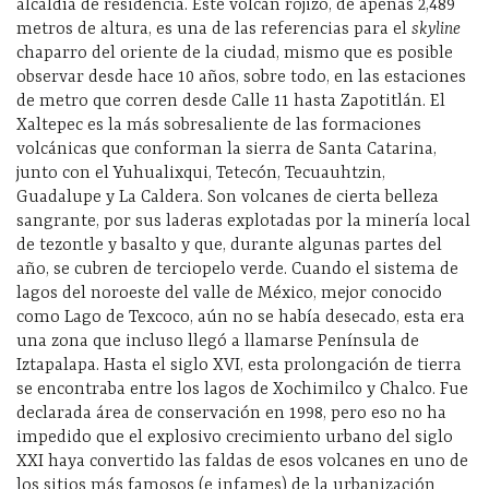
alcaldía de residencia. Este volcán rojizo, de apenas 2,489
metros de altura, es una de las referencias para el
skyline
chaparro del oriente de la ciudad, mismo que es posible
observar desde hace 10 años, sobre todo, en las estaciones
de metro que corren desde Calle 11 hasta Zapotitlán. El
Xaltepec es la más sobresaliente de las formaciones
volcánicas que conforman la sierra de Santa Catarina,
junto con el Yuhualixqui, Tetecón, Tecuauhtzin,
Guadalupe y La Caldera. Son volcanes de cierta belleza
sangrante, por sus laderas explotadas por la minería local
de tezontle y basalto y que, durante algunas partes del
año, se cubren de terciopelo verde. Cuando el sistema de
lagos del noroeste del valle de México, mejor conocido
como Lago de Texcoco, aún no se había desecado, esta era
una zona que incluso llegó a llamarse Península de
Iztapalapa. Hasta el siglo XVI, esta prolongación de tierra
se encontraba entre los lagos de Xochimilco y Chalco. Fue
declarada área de conservación en 1998, pero eso no ha
impedido que el explosivo crecimiento urbano del siglo
XXI haya convertido las faldas de esos volcanes en uno de
los sitios más famosos (e infames) de la urbanización