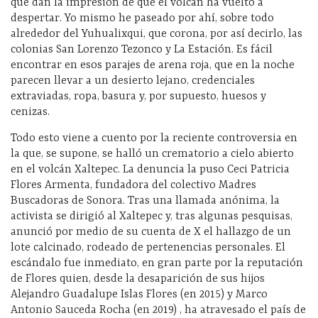
que dan la impresión de que el volcán ha vuelto a
despertar. Yo mismo he paseado por ahí, sobre todo
alrededor del Yuhualixqui, que corona, por así decirlo, las
colonias San Lorenzo Tezonco y La Estación. Es fácil
encontrar en esos parajes de arena roja, que en la noche
parecen llevar a un desierto lejano, credenciales
extraviadas, ropa, basura y, por supuesto, huesos y
cenizas.
Todo esto viene a cuento por la reciente controversia en
la que, se supone, se halló un crematorio a cielo abierto
en el volcán Xaltepec. La denuncia la puso Ceci Patricia
Flores Armenta, fundadora del colectivo Madres
Buscadoras de Sonora. Tras una llamada anónima, la
activista se dirigió al Xaltepec y, tras algunas pesquisas,
anunció por medio de su cuenta de X el hallazgo de un
lote calcinado, rodeado de pertenencias personales. El
escándalo fue inmediato, en gran parte por la reputación
de Flores quien, desde la desaparición de sus hijos
Alejandro Guadalupe Islas Flores (en 2015) y Marco
Antonio Sauceda Rocha (en 2019) , ha atravesado el país de