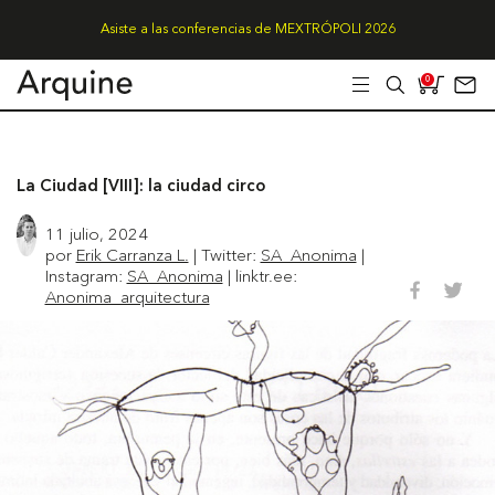
Asiste a las conferencias de MEXTRÓPOLI 2026
0
La Ciudad [VIII]: la ciudad circo
11 julio, 2024
por
Erik Carranza L.
| Twitter:
SA_Anonima
|
Instagram:
SA_Anonima
| linktr.ee:
Anonima_arquitectura