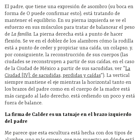
El padre, que tiene una expresión de asombro (su boca en
forma de O puede confirmar esto), está tratando de
mantener el equilibrio. En su pierna izquierda se ve el
esfuerzo en sus músculos para tratar de balancear el peso
de
La familia
. La pierna derecha está a punto de hacer
flexión. Se ve en el doblez de los alambres cómo la rodilla
está a punto de ceder y propiciar una caída, un colapso, y,
por consiguiente, la reconstrucción de sus cuerpos (las
ciudades se reconstruyen a partir de sus caídas, en el caso
de la Ciudad de México a partir de sus sacudidas, ver “
La
Ciudad [IV]: de sacudidas, perdidas y caídas
”). La vertical
siempre mantiene el eje mientras la horizontal tanto en
los brazos del padre como en el cuerpo de la madre está
más cargado al lado derecho, está cediendo un poco y está
fuera de balance.
La firma de Calder es un tatuaje en el brazo izquierdo
del padre
Me parece que esta escultura está hecha con dos tipos de
alambre, uno más grueso, que nos muestra en dónde está