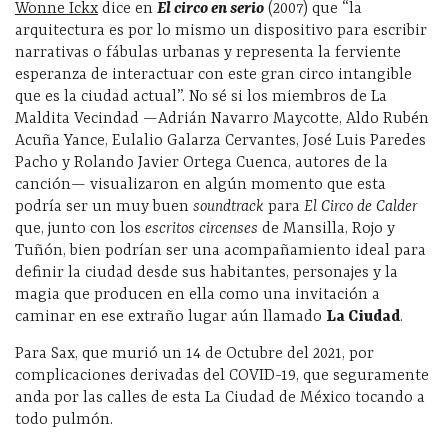
Wonne Ickx
dice en
El circo en serio
(2007) que
“la
arquitectura es por lo mismo un dispositivo para escribir
narrativas o fábulas urbanas y representa la ferviente
esperanza de interactuar con este gran circo intangible
que es la ciudad actual”.
No sé si los miembros de La
Maldita Vecindad
—
Adrián Navarro Maycotte, Aldo Rubén
Acuña Yance, Eulalio Galarza Cervantes, José Luis Paredes
Pacho y Rolando Javier Ortega Cuenca, autores de la
canción
—
visualizaron en algún momento que esta
podría ser un muy buen
soundtrack
para
El Circo de Calder
que, junto con los
escritos circenses
de Mansilla, Rojo y
Tuñón, bien podrían ser una acompañamiento ideal para
definir la ciudad desde sus habitantes, personajes y la
magia que producen en ella como una invitación a
caminar en ese extraño lugar aún llamado
La Ciudad
.
Para Sax, que murió un 14 de Octubre del 2021, por
complicaciones derivadas del COVID-19, que seguramente
anda por las calles de esta La Ciudad de México tocando a
todo pulmón.