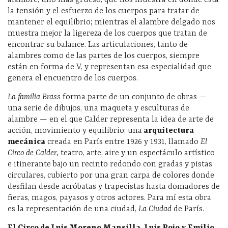
la tensión y el esfuerzo de los cuerpos para tratar de
mantener el equilibrio; mientras el alambre delgado nos
muestra mejor la ligereza de los cuerpos que tratan de
encontrar su balance. Las articulaciones, tanto de
alambres como de las partes de los cuerpos, siempre
están en forma de V, y representan esa especialidad que
genera el encuentro de los cuerpos.
La familia Brass
forma parte de un conjunto de obras
—
una serie de dibujos, una maqueta y esculturas de
alambre
—
en el que Calder representa la idea de
arte de
acción, movimiento y equilibrio: una
arquitectura
mecánica
creada en París entre 1926 y 1931, llamado
El
Circo de Calder,
teatro, arte, aire y un espectáculo artístico
e itinerante bajo un recinto redondo con gradas y pistas
circulares, cubierto por una gran carpa de colores donde
desfilan desde acróbatas y trapecistas hasta domadores de
fieras, magos, payasos y otros actores. Para mí esta obra
es la representación de una ciudad,
La Ciudad
de París.
El Circo de Luis Moreno Mansilla, Luis Rojo y Emilio