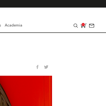
s
Academia
0