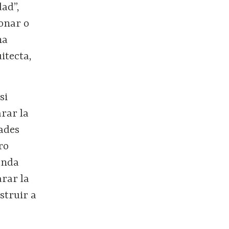
dad”,
ionar o
na
itecta,
si
rar la
ades
ro
enda
arar la
struir a