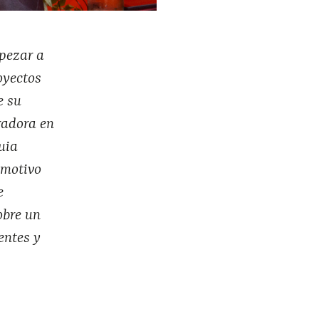
mpezar a
oyectos
e su
radora en
uia
 motivo
e
obre un
entes y