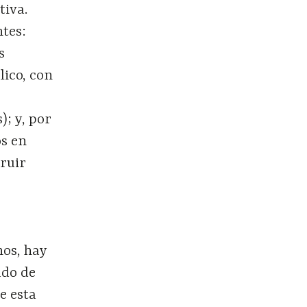
tiva.
ntes:
s
lico, con
; y, por
os en
truir
nos, hay
ado de
e esta