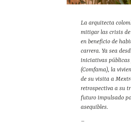
La arquitecta colomb
mitigar las crisis d
en beneficio de habi
carrera. Ya sea des
iniciativas pública
(Comfama), la vivie
de su visita a Mextr
retrospectiva a su t
futuro impulsado po
asequibles.
–