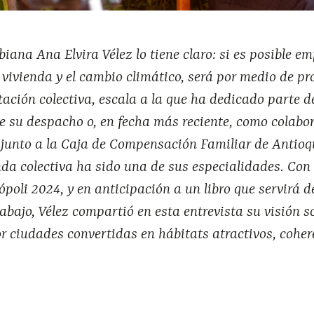
iana Ana Elvira Vélez lo tiene claro: si es posible e
e vivienda y el cambio climático, será por medio de pr
tación colectiva, escala a la que ha dedicado parte d
de su despacho o, en fecha más reciente, como colabo
s junto a la Caja de Compensación Familiar de Antioq
nda colectiva ha sido una de sus especialidades. Con
ópoli 2024, y en anticipación a un libro que servirá d
rabajo, Vélez compartió en esta entrevista su visión s
r ciudades convertidas en hábitats atractivos, coher