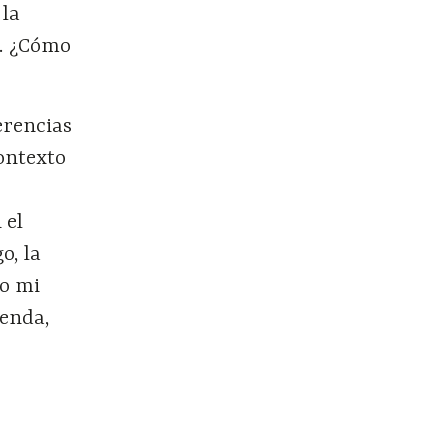
 la
s. ¿Cómo
erencias
contexto
 el
o, la
do mi
ienda,