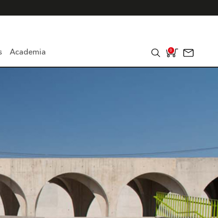
s
Academia
0