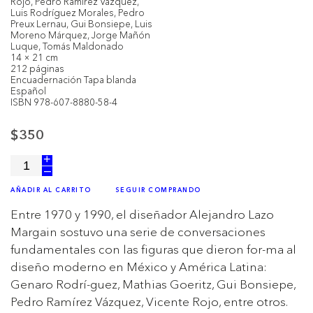
Rojo, Pedro Ramírez Vázquez,
Luis Rodríguez Morales, Pedro
Preux Lernau, Gui Bonsiepe, Luis
Moreno Márquez, Jorge Mañón
Luque, Tomás Maldonado
14 × 21 cm
212 páginas
Encuadernación Tapa blanda
Español
ISBN 978-607-8880-58-4
$350
+
–
AÑADIR AL CARRITO
SEGUIR COMPRANDO
Entre 1970 y 1990, el diseñador Alejandro Lazo
Margain sostuvo una serie de conversaciones
fundamentales con las figuras que dieron for-ma al
diseño moderno en México y América Latina:
Genaro Rodrí-guez, Mathias Goeritz, Gui Bonsiepe,
Pedro Ramírez Vázquez, Vicente Rojo, entre otros.