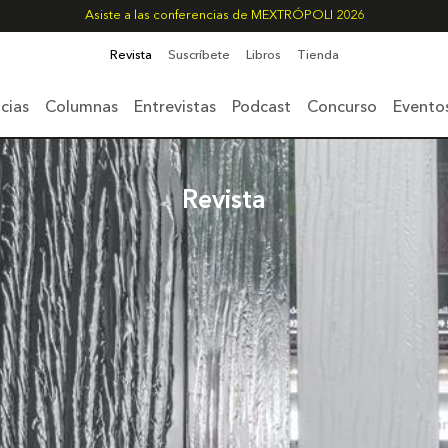
Asiste a las conferencias de MEXTRÓPOLI 2026
Revista
Suscríbete
Libros
Tienda
cias
Columnas
Entrevistas
Podcast
Concurso
Evento
Revista