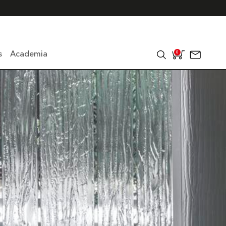
s
Academia
0