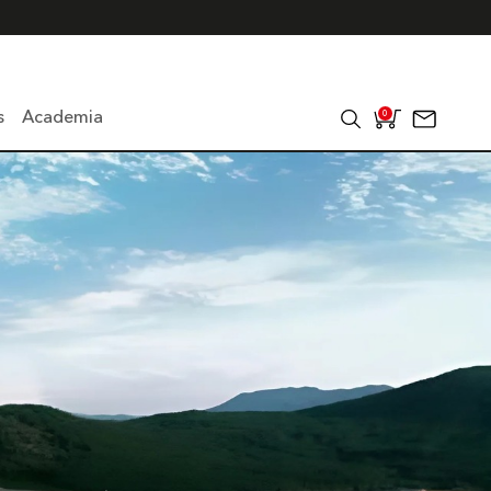
s
Academia
0