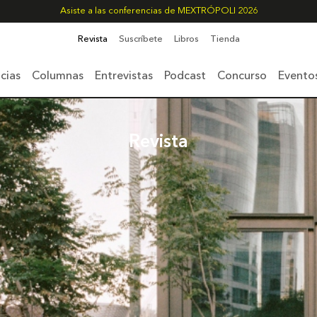
Asiste a las conferencias de MEXTRÓPOLI 2026
Revista
Suscríbete
Libros
Tienda
cias
Columnas
Entrevistas
Podcast
Concurso
Evento
Revista