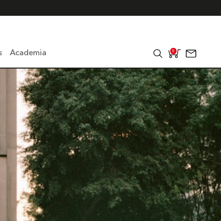
s
Academia
0