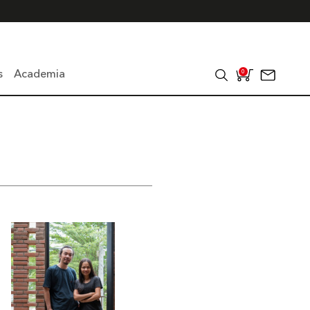
s
Academia
0