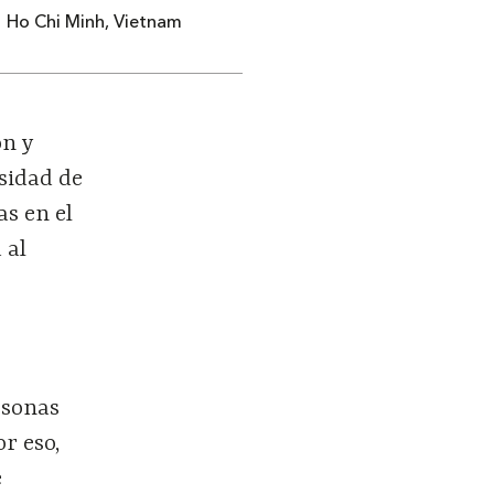
Ho Chi Minh, Vietnam
on y
sidad de
as en el
 al
rsonas
or eso,
e