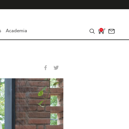
s
Academia
0