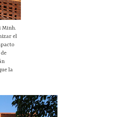
i Minh.
izar el
mpacto
 de
án
que la