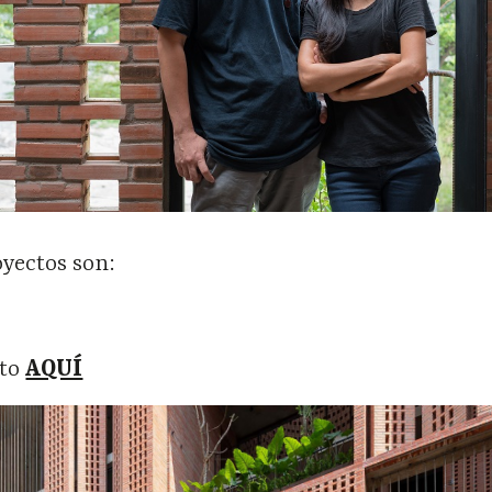
oyectos son:
cto
AQUÍ