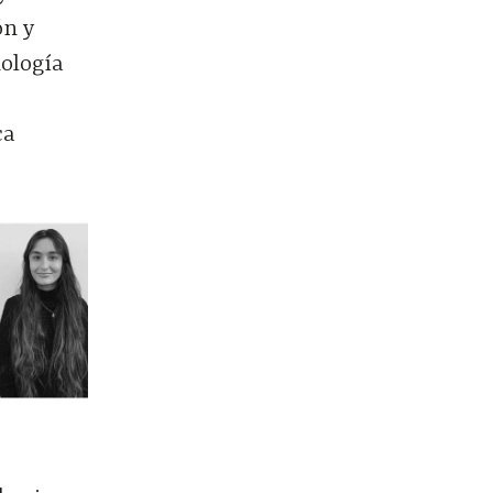
ón y
nología
ca