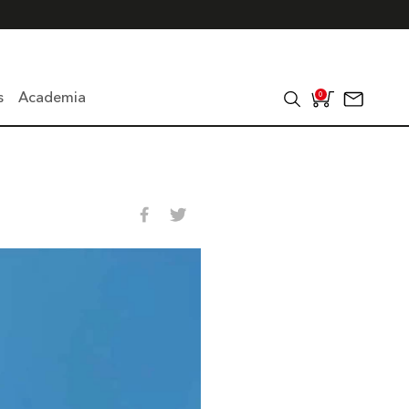
s
Academia
0