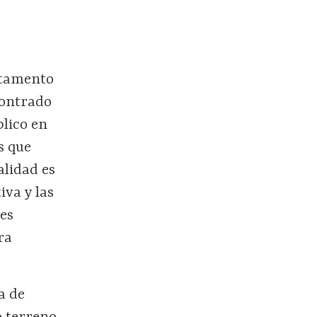
artamento
contrado
blico en
s que
lidad es
iva y las
les
ra
a de