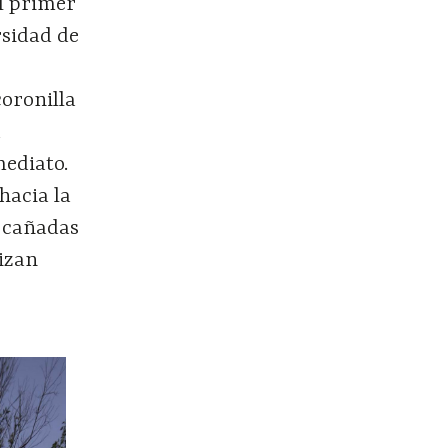
al primer
rsidad de
coronilla
a
mediato.
hacia la
s cañadas
lizan