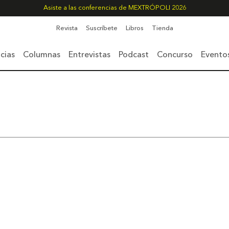
Asiste a las conferencias de MEXTRÓPOLI 2026
Revista
Suscríbete
Libros
Tienda
cias
Columnas
Entrevistas
Podcast
Concurso
Evento