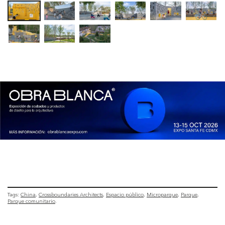
Tags:
China
Crossboundaries Architects
Espacio público
Microparque
Parque
Parque comunitario