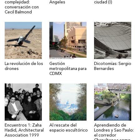
complejidad:
Ángeles
ciudad (I)
conversación con
Cecil Balmond
La revolución de los
Gestión
Dicotomías: Sergio
drones
metropolitana para
Bernardes
CDMX
Encuentros 1: Zaha
Al rescate del
Aprendiendo de
Hadid, Architectural
espacio escultórico
Londres y Sao Paulo:
Association 1999
el corredor