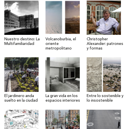
Nuestro destino: La
Volcanoburbia, el
Christopher
Multifamiliaridad
oriente
Alexander: patrones
metropolitano
y formas
El jardinero anda
La gran vida en los
Entre lo sostenible y
suelto en la ciudad
espacios interiores
lo insostenible