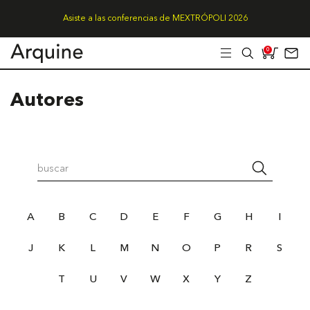
Asiste a las conferencias de MEXTRÓPOLI 2026
0
Autores
A
B
C
D
E
F
G
H
I
J
K
L
M
N
O
P
R
S
T
U
V
W
X
Y
Z