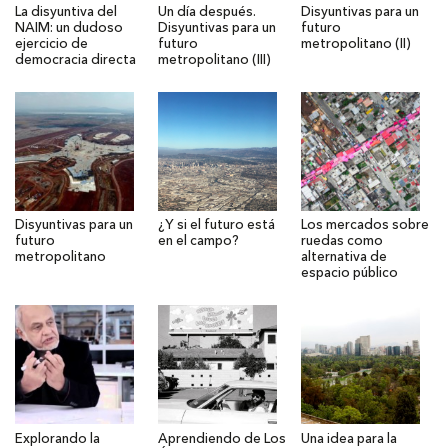
La disyuntiva del
Un día después.
Disyuntivas para un
NAIM: un dudoso
Disyuntivas para un
futuro
ejercicio de
futuro
metropolitano (II)
democracia directa
metropolitano (III)
Disyuntivas para un
¿Y si el futuro está
Los mercados sobre
futuro
en el campo?
ruedas como
metropolitano
alternativa de
espacio público
Explorando la
Aprendiendo de Los
Una idea para la