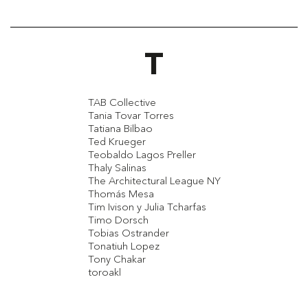
T
TAB Collective
Tania Tovar Torres
Tatiana Bilbao
Ted Krueger
Teobaldo Lagos Preller
Thaly Salinas
The Architectural League NY
Thomás Mesa
Tim Ivison y Julia Tcharfas
Timo Dorsch
Tobias Ostrander
Tonatiuh Lopez
Tony Chakar
toroakl