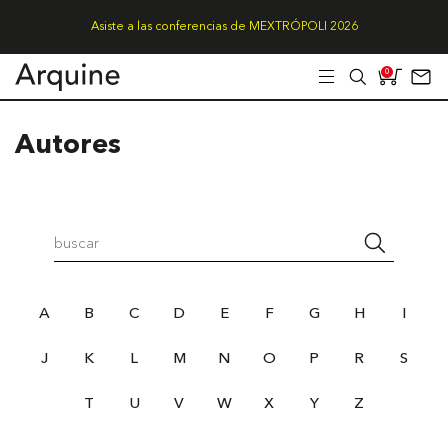
Asiste a las conferencias de MEXTRÓPOLI 2026
0
Autores
A
B
C
D
E
F
G
H
I
J
K
L
M
N
O
P
R
S
T
U
V
W
X
Y
Z