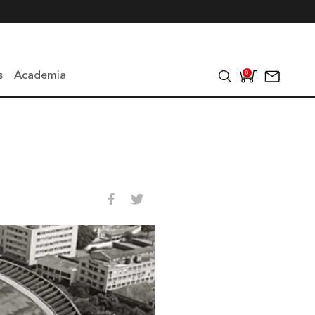
s
Academia
0