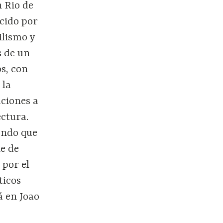
n Rio de
cido por
ilismo y
s de un
os, con
 la
uciones a
ectura.
yendo que
ie de
 por el
ticos
á en Joao