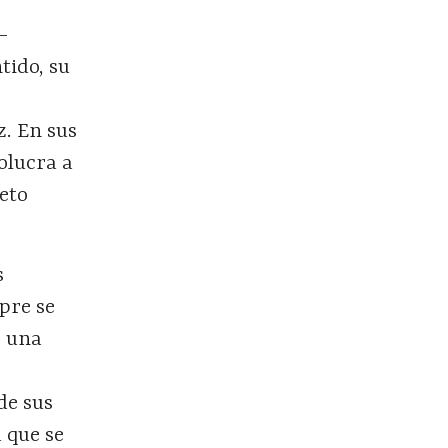
 –
tido, su
z. En sus
olucra a
eto
s
pre se
r una
de sus
 que se