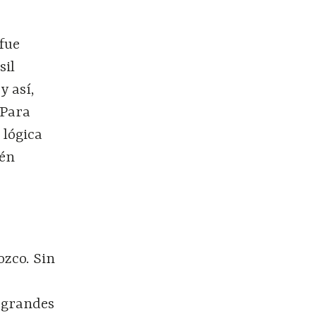
 fue
sil
y así,
 Para
 lógica
ién
ozco. Sin
e grandes