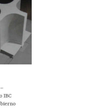
 –
do IBC
obierno