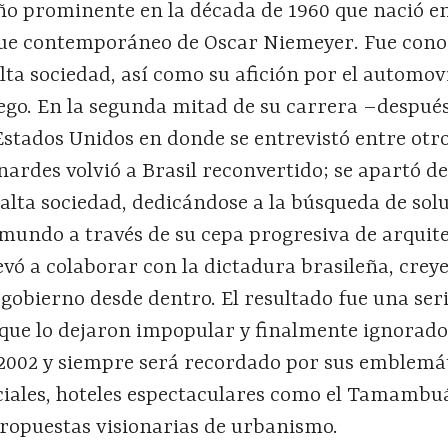
eño prominente en la década de 1960 que nació e
 fue contemporáneo de Oscar Niemeyer. Fue cono
alta sociedad, así como su afición por el automov
o. En la segunda mitad de su carrera –despué
Estados Unidos en donde se entrevistó entre otr
ardes volvió a Brasil reconvertido; se apartó de
 alta sociedad, dedicándose a la búsqueda de sol
 mundo a través de su cepa progresiva de arquit
levó a colaborar con la dictadura brasileña, cre
gobierno desde dentro. El resultado fue una ser
 que lo dejaron impopular y finalmente ignorado
 2002 y siempre será recordado por sus emblemá
ciales, hoteles espectaculares como el Tamambu
propuestas visionarias de urbanismo.