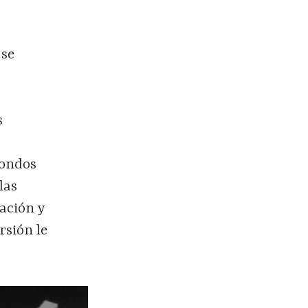
 se
s
fondos
las
ación y
rsión le