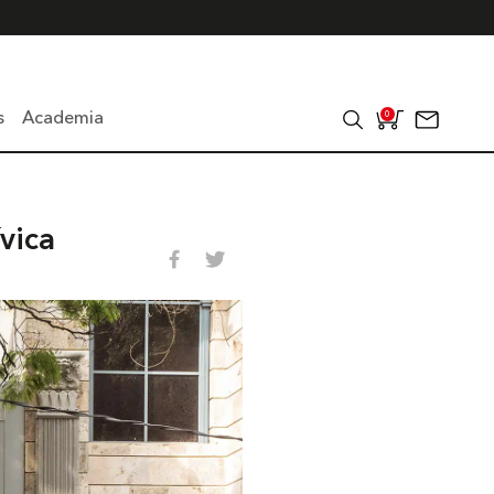
s
Academia
0
vica