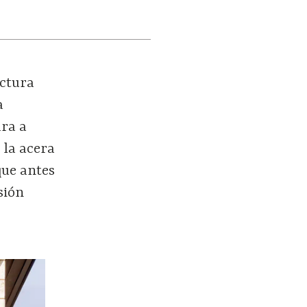
uctura
a
ura a
 la acera
 que antes
sión