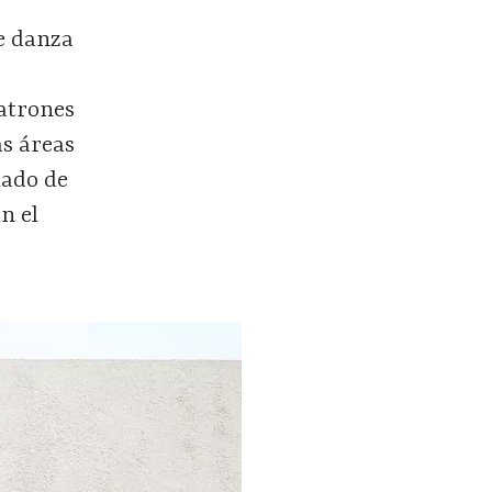
de danza
atrones
as áreas
lado de
n el