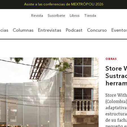
Asiste a las conferencias de MEXTRÓPOLI 2026
Revista
Suscríbete
Libros
Tienda
cias
Columnas
Entrevistas
Podcast
Concurso
Evento
OBRAS
Store 
Sustra
herram
Store With
(Colombia)
adaptativ
estructura
de su fach
pequeño es