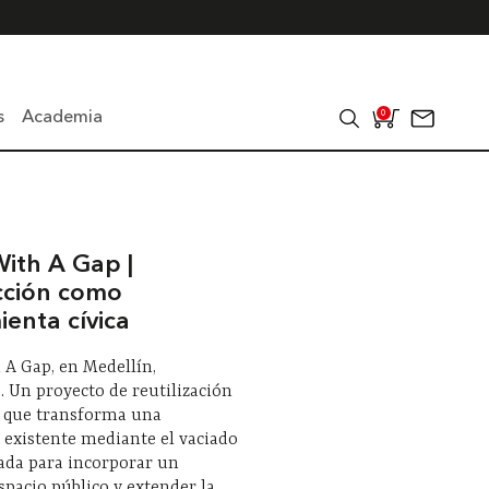
s
Academia
0
With A Gap |
cción como
ienta cívica
 A Gap, en Medellín,
. Un proyecto de reutilización
a que transforma una
 existente mediante el vaciado
ada para incorporar un
pacio público y extender la