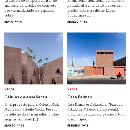
La Casa AT se compone a partir de
En una zona habitacional densamente
una serie de cartelas de concreto
poblada, el frente de 10 metros del
que van modulando los espacios
predio, sobre la calle de López
sobre [...]
Cotilla, muestra [...]
MAYO 2018
MARZO 2018
OBRAS
OBRAS
Células de enseñanza
Casa Palmas
En el proyecto para el Colegio María
Casa Palmas está situada en Texcoco,
Montesori, Estudio Macías Peredo
Estado de México, en una avenida
decidió no diseñar un edificio, sino
principal que atraviesa y conecta todo
imaginar una célula [...]
el municipio, [...]
MARZO 2018
FEBRERO 2018