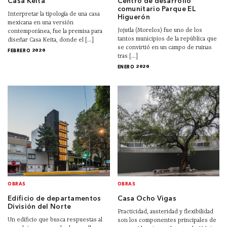
Casa Keita
Centro de desarrollo
comunitario Parque EL
Interpretar la tipología de una casa
Higuerón
mexicana en una versión
Jojutla (Morelos) fue uno de los
contemporánea, fue la premisa para
tantos municipios de la república que
diseñar Casa Keita, donde el [...]
se convirtió en un campo de ruinas
FEBRERO 2020
tras [...]
ENERO 2020
OBRAS
OBRAS
Edificio de departamentos
Casa Ocho Vigas
División del Norte
Practicidad, austeridad y flexibilidad
Un edificio que busca respuestas al
son los componentes principales de