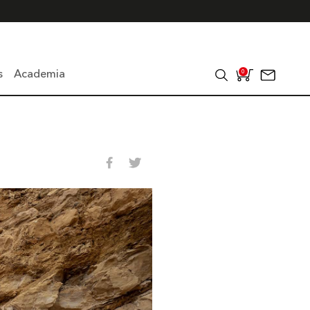
s
Academia
0