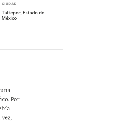
CIUDAD
Tultepec, Estado de
México
 una
ico. Por
ebía
 vez,