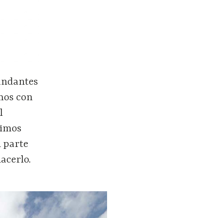
cundantes
imos con
l
dimos
n parte
acerlo.