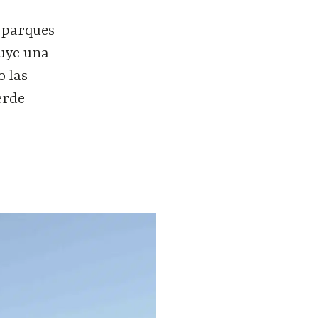
 parques
tuye una
o las
erde
s