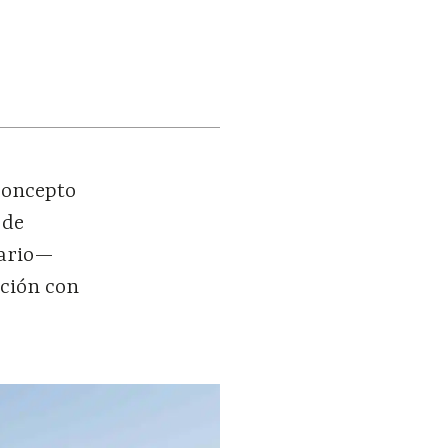
 concepto
 de
tario—
ación con