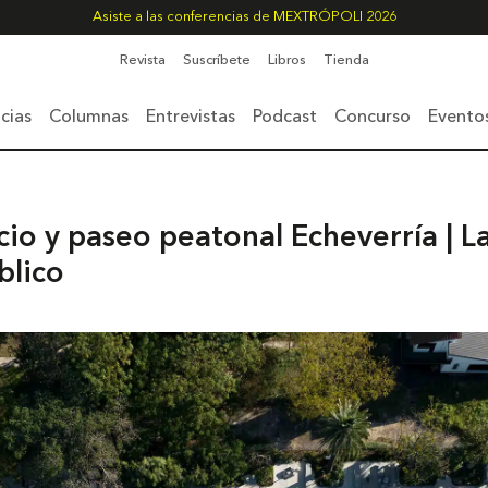
Asiste a las conferencias de MEXTRÓPOLI 2026
Revista
Suscríbete
Libros
Tienda
cias
Columnas
Entrevistas
Podcast
Concurso
Evento
cio y paseo peatonal Echeverría | L
blico