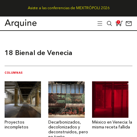
Asiste a las conferencias de MEXTRÓPOLI 2026
0
18 Bienal de Venecia
COLUMNAS
Proyectos
Decarbonizados,
México en Venecia: la
incompletos
decolonizados y
misma receta fallida
deconstruidos, pero