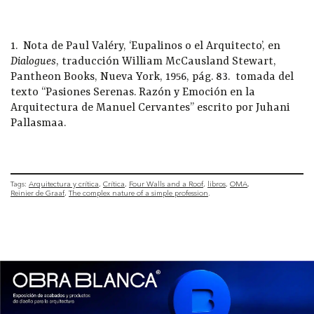
1. Nota de Paul Valéry, ‘Eupalinos o el Arquitecto’, en
Dialogues
, traducción William McCausland Stewart,
Pantheon Books, Nueva York, 1956, pág. 83. tomada del
texto “Pasiones Serenas. Razón y Emoción en la
Arquitectura de Manuel Cervantes” escrito por Juhani
Pallasmaa.
Tags:
Arquitectura y crítica
Crítica
Four Walls and a Roof
libros
OMA
Reinier de Graaf
The complex nature of a simple profession