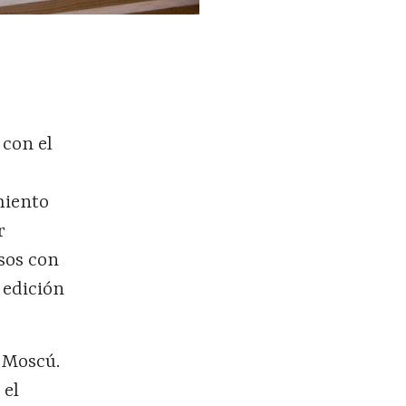
 con el
miento
r
sos con
 edición
n Moscú.
 el