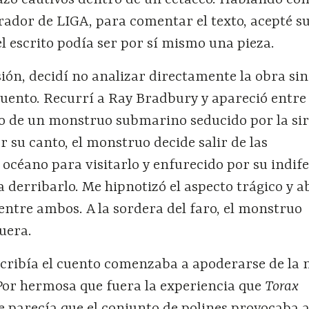
azo cautivos dentro de un cetáceo. Hablando c
urador de LIGA, para comentar el texto, acepté s
l escrito podía ser por sí mismo una pieza.
ión, decidí no analizar directamente la obra si
cuento. Recurrí a Ray Bradbury y apareció entre
to de un monstruo submarino seducido por la si
r su canto, el monstruo decide salir de las
océano para visitarlo y enfurecido por su indife
a derribarlo. Me hipnotizó el aspecto trágico y 
entre ambos. A la sordera del faro, el monstruo
uera.
scribía el cuento comenzaba a apoderarse de la
 Por hermosa que fuera la experiencia que
Torax