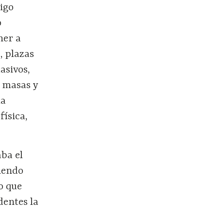
igo
o
ner a
, plazas
asivos,
 masas y
la
física,
ba el
iendo
o que
dentes la