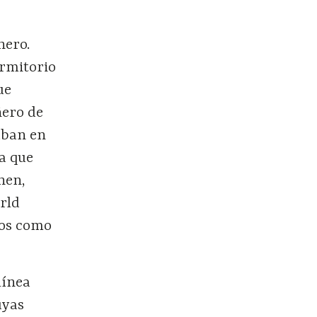
nero.
rmitorio
ue
ñero de
aban en
na que
hen,
rld
tos como
línea
uyas