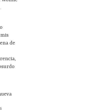
on Wonne
u
no
 mis
rena de
rencia,
absurdo
 nueva