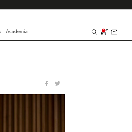
s
Academia
0