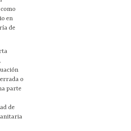
l
a como
io en
ría de
rta
,
tuación
cerrada o
na parte
dad de
sanitaria