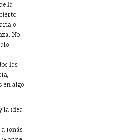
de la
cierto
aria o
aza. No
ablo
os los
ría,
s en algo
y la idea
.
 a Jonás,