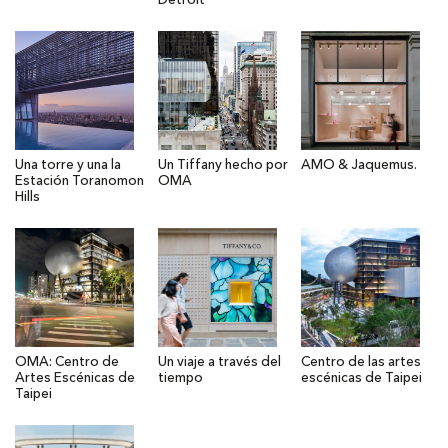
Detroit
Una torre y una la
Un Tiffany hecho por
AMO & Jaquemus.
Estación Toranomon
OMA
Hills
OMA: Centro de
Un viaje a través del
Centro de las artes
Artes Escénicas de
tiempo
escénicas de Taipei
Taipei