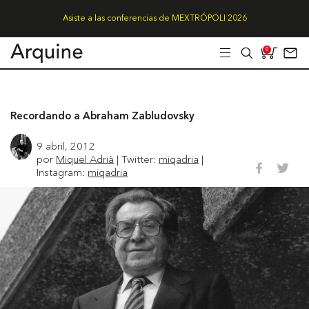
Asiste a las conferencias de MEXTRÓPOLI 2026
0
Recordando a Abraham Zabludovsky
9 abril, 2012
por
Miquel Adrià
| Twitter:
miqadria
|
Instagram:
miqadria