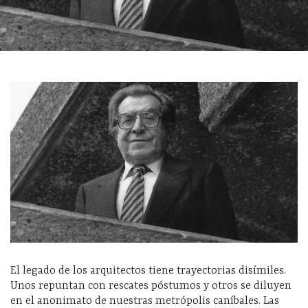
El legado de los arquitectos tiene trayectorias disímiles.
Unos repuntan con rescates póstumos y otros se diluyen
en el anonimato de nuestras metrópolis caníbales. Las