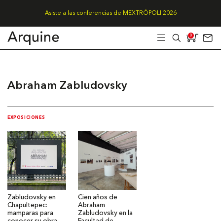
Asiste a las conferencias de MEXTRÓPOLI 2026
0
Abraham Zabludovsky
EXPOSICIONES
Zabludovsky en
Cien años de
Chapultepec:
Abraham
mamparas para
Zabludovsky en la