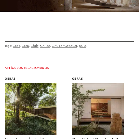
Tags:
Caas
Casa
Chile
Chilóe
Ortuzar Gebauer
pollo
ARTÍCULOS RELACIONADOS
OBRAS
OBRAS