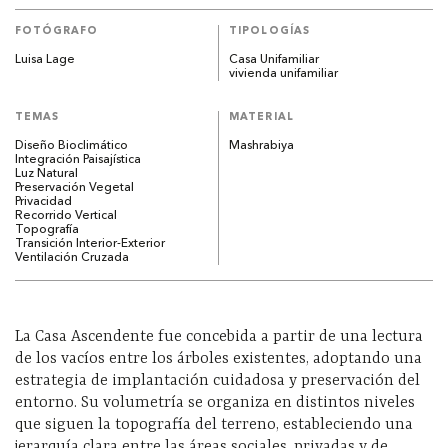
FOTÓGRAFO
TIPOLOGÍAS
Luisa Lage
Casa Unifamiliar
vivienda unifamiliar
TEMAS
MATERIAL
Diseño Bioclimático
Mashrabiya
Integración Paisajística
Luz Natural
Preservación Vegetal
Privacidad
Recorrido Vertical
Topografía
Transición Interior-Exterior
Ventilación Cruzada
La Casa Ascendente fue concebida a partir de una lectura
de los vacíos entre los árboles existentes, adoptando una
estrategia de implantación cuidadosa y preservación del
entorno. Su volumetría se organiza en distintos niveles
que siguen la topografía del terreno, estableciendo una
jerarquía clara entre las áreas sociales, privadas y de