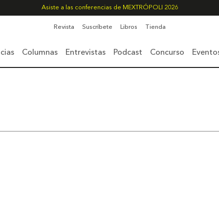
Asiste a las conferencias de MEXTRÓPOLI 2026
Revista
Suscríbete
Libros
Tienda
cias
Columnas
Entrevistas
Podcast
Concurso
Evento