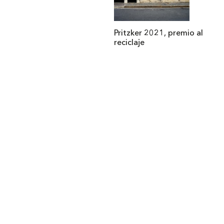
Pritzker 2021, premio al
reciclaje
Institucional
Acerca de Arquine
La Hora Arquine
MEXTRÓPOLI
Edición impresa
Suscripción anual
Anúnciate con nosotros
Arquine. Derechos reservados. 2