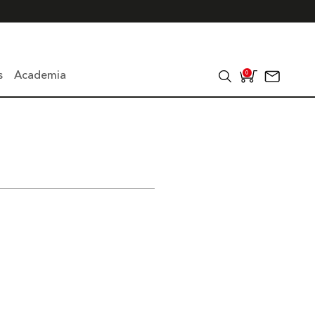
s
Academia
0