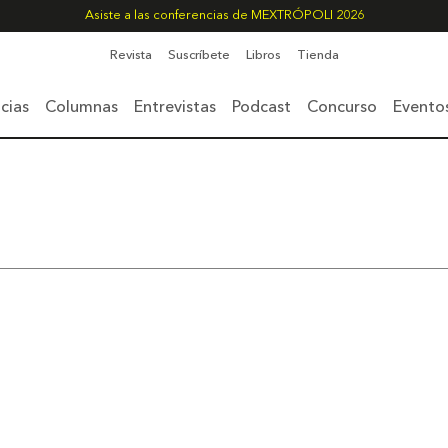
Asiste a las conferencias de MEXTRÓPOLI 2026
Revista
Suscríbete
Libros
Tienda
cias
Columnas
Entrevistas
Podcast
Concurso
Evento