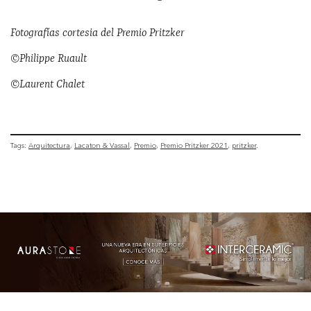
Fotografías cortesia del Premio Pritzker
©Philippe Ruault
©Laurent Chalet
Tags:
Arquitectura
Lacaton & Vassal
Premio
Premio Pritzker 2021
pritzker