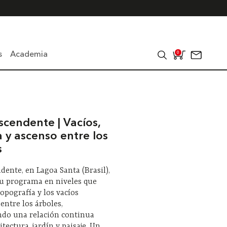
s
Academia
0
scendente | Vacíos,
 y ascenso entre los
s
dente, en Lagoa Santa (Brasil),
su programa en niveles que
topografía y los vacíos
 entre los árboles,
ndo una relación continua
tectura, jardín y paisaje. Un