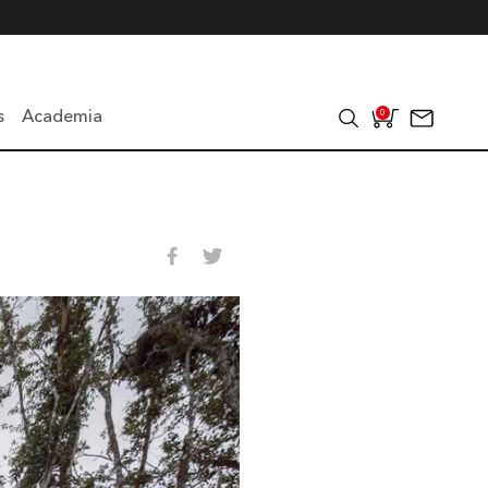
s
Academia
0