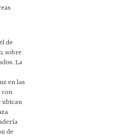
reas
el de
o, sobre
ados. La
uz en las
, con
e ubican
aza
adería
ón de