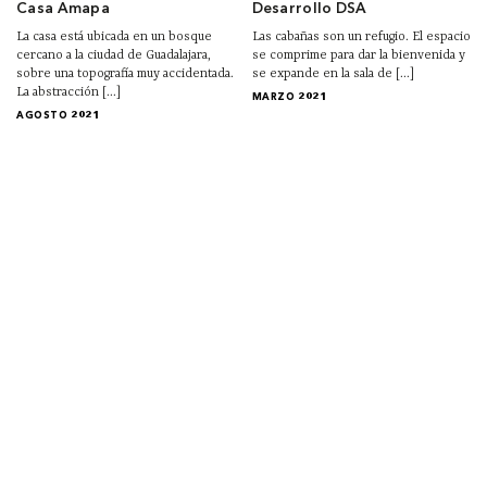
Casa Amapa
Desarrollo DSA
La casa está ubicada en un bosque
Las cabañas son un refugio. El espacio
cercano a la ciudad de Guadalajara,
se comprime para dar la bienvenida y
sobre una topografía muy accidentada.
se expande en la sala de [...]
La abstracción [...]
MARZO 2021
AGOSTO 2021