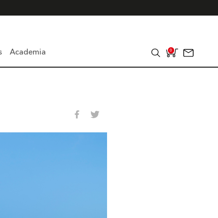
s
Academia
0