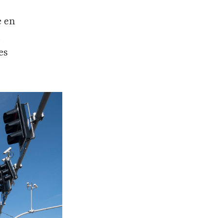
e en
a
es