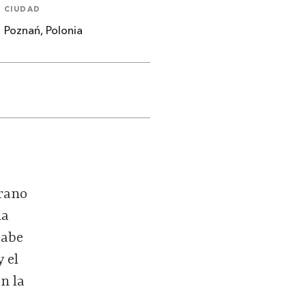
CIUDAD
Poznań, Polonia
grano
na
sabe
y el
n la