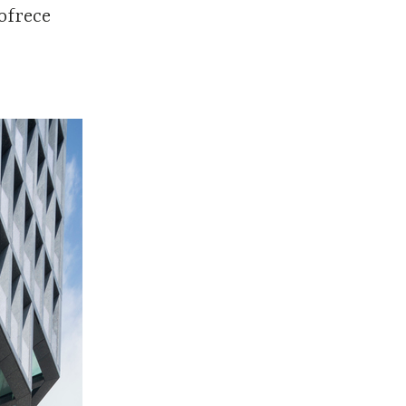
 ofrece
s