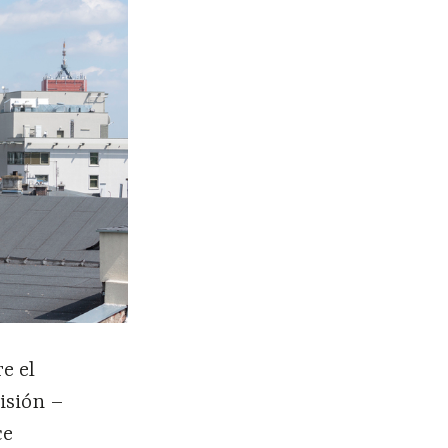
re el
isión –
ce