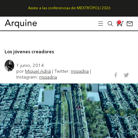
Asiste a las conferencias de MEXTRÓPOLI 2026
0
Los jóvenes creadores
1 junio, 2014
por
Miquel Adrià
| Twitter:
miqadria
|
Instagram:
miqadria