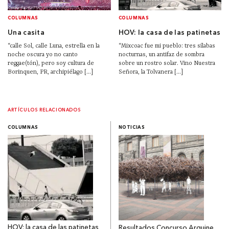
COLUMNAS
COLUMNAS
Una casita
HOV: la casa de las patinetas
“calle Sol, calle Luna, estrella en la
“Mixcoac fue mi pueblo: tres sílabas
noche oscura yo no canto
nocturnas, un antifaz de sombra
reggae(tón), pero soy cultura de
sobre un rostro solar. Vino Nuestra
Borinquen, PR, archipiélago [...]
Señora, la Tolvanera [...]
ARTÍCULOS RELACIONADOS
COLUMNAS
NOTICIAS
HOV: la casa de las patinetas
Resultados Concurso Arquine