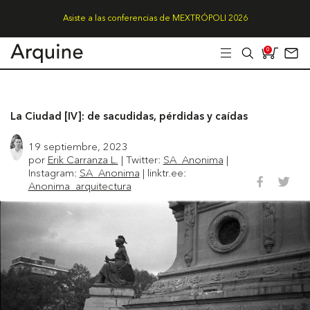
Asiste a las conferencias de MEXTRÓPOLI 2026
0
La Ciudad [IV]: de sacudidas, pérdidas y caídas
19 septiembre, 2023
por
Erik Carranza L.
| Twitter:
SA_Anonima
|
Instagram:
SA_Anonima
| linktr.ee:
Anonima_arquitectura