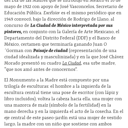
del Día de las Madres que se introdujo en México el 10 de
mayo de 1922 con apoyo de José Vasconcelos, Secretario de
Educación Pública.
Excélsior
es el mismo periódico que en
1949 convocó, bajo la dirección de Rodrigo de Llano, al
concurso de
La Ciudad de México interpretada por sus
pintores,
en conjunto con la Galería de Arte Mexicano, el
Departamento del Distrito Federal (DDF) y el Banco de
México, certamen que terminaría ganando Juan O
´Gorman con
Paisaje de ciudad
(representación de una
ciudad idealizada y masculinizada) y en la que José Chávez
Morado presentó su cuadro
La Ciudad
,
esa urbe madre,
“que nos amó antes de conocernos”.
El Monumento a la Madre está compuesto por una
trilogía de esculturas: el hombre a la izquierda de la
escultura central tiene una pose de escritor (con lápiz y
libro incluidos), voltea la cabeza hacia ella, una mujer con
una mazorca de maíz (símbolo de la fertilidad) en la
mano derecha y en la izquierda el acto de la cosecha. En el
eje central de este paseo-jardín está una mujer de vestido
largo, la madre con un niño que sostiene con ambos