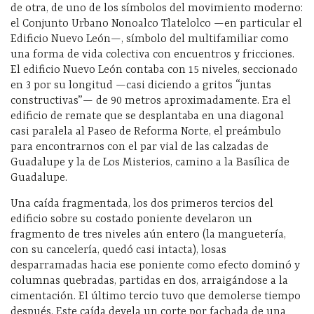
de otra, de uno de los símbolos del movimiento moderno:
el Conjunto Urbano Nonoalco Tlatelolco —en particular el
Edificio Nuevo León—, símbolo del multifamiliar como
una forma de vida colectiva con encuentros y fricciones.
El edificio Nuevo León contaba con 15 niveles, seccionado
en 3 por su longitud —casi diciendo a gritos “juntas
constructivas”
—
de 90 metros aproximadamente. Era el
edificio de remate que se desplantaba en una diagonal
casi paralela al Paseo de Reforma Norte, el preámbulo
para encontrarnos con el par vial de las calzadas de
Guadalupe y la de Los Misterios, camino a la Basílica de
Guadalupe.
Una caída fragmentada, los dos primeros tercios del
edificio sobre su costado poniente develaron un
fragmento de tres niveles aún entero (la manguetería,
con su cancelería, quedó casi intacta), losas
desparramadas hacia ese poniente como efecto dominó y
columnas quebradas, partidas en dos, arraigándose a la
cimentación. El último tercio tuvo que demolerse tiempo
después. Este caída devela un corte por fachada de una