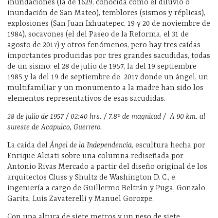
inundaciones (la de 1629, conocida como el diluvio o
inundación de San Mateo), temblores (sismos y réplicas),
explosiones (San Juan Ixhuatepec, 19 y 20 de noviembre de
1984), socavones (el del Paseo de la Reforma, el 31 de
agosto de 2017) y otros fenómenos, pero hay tres caídas
importantes producidas por tres grandes sacudidas, todas
de un sismo: el 28 de julio de 1957, la del 19 septiembre
1985 y la del 19 de septiembre de
2017 donde un ángel, un
multifamiliar y un monumento a la madre han sido los
elementos representativos de esas sacudidas.
28 de julio de 1957 / 02:40 hrs. / 7.8º de magnitud /
A 90 km. al
sureste de Acapulco, Guerrero.
La caída del
Ángel de la Independencia
, escultura hecha por
Enrique Alciati sobre una columna rediseñada por
Antonio Rivas Mercado a partir del diseño original de los
arquitectos Cluss y Shultz de Washington D. C., e
ingeniería a cargo de Guillermo Beltrán y Puga, Gonzalo
Garita, Luis Zavaterelli y Manuel Gorozpe.
Con una altura de siete metros y un peso de siete