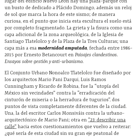
lugar del edificio Nuevo León hay una plaza-parque con
un busto de dedicado a Plácido Domingo, además un reloj
de sol que marca la hora de este sismo; de manera
curiosa, en el punto que inicia esta escultura el suelo está
por completo fragmentado. La grieta y la fisura como una
capa adicional de la zona arqueológica, de la Iglesia de
Santiago Tlatelolco y de la Plaza de la Tres Culturas; una
capa más a esa
modernidad amputada
, fechada entre 1986-
2015 por Ernesto Betancourt en
Paisajes clandestinos.
Ensayos sobre gestión y anti-urbanismo.
El Conjunto Urbano Nonoalco Tlatelolco fue diseñado por
los arquitectos Mario Pani Darqui, Luis Ramos
Cunningham y Ricardo de Robina, fue la “utopía del
México sin vecindades” contra la “erradicación del
cinturón de miseria o la herradura de tugurios”, dos
puntos de vista completamente diferentes de la ciudad.
Una, la del escritor Carlos Monsiváis contra la urbano-
arquitectónico de Mario Pani; otra en
“23: describir una
calle”
hacia estos cuestionamientos que vuelvo a reiterar:
¿qué sería de esta ciudad sin su gran eje peatonal de