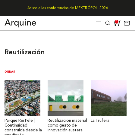
Asiste a las conferencias de MEXTRÓPOLI 2026
0
Reutilización
OBRAS
Parque Rei Pelé |
Reutilización material
La Trufera
Continuidad
como gesto de
construida desde la
innovación austera