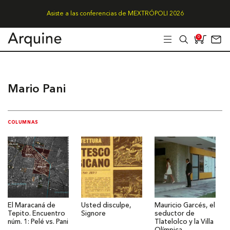
Asiste a las conferencias de MEXTRÓPOLI 2026
0
Mario Pani
COLUMNAS
El Maracaná de
Usted disculpe,
Mauricio Garcés, el
Tepito. Encuentro
Signore
seductor de
núm. 1: Pelé vs. Pani
Tlatelolco y la Villa